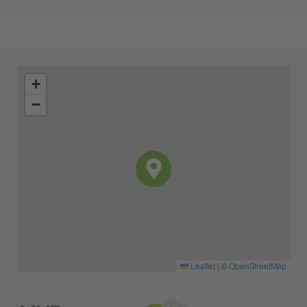
+
−
Leaflet
|
©
OpenStreetMap