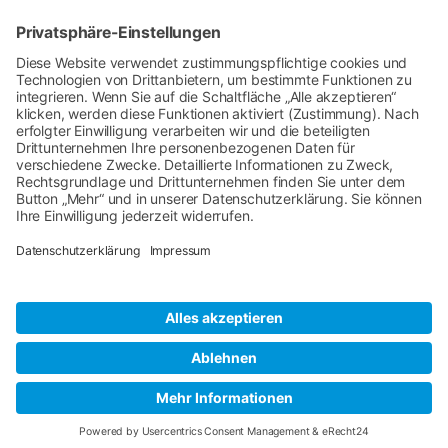
IN KONTAKT BLEIBEN
Telefon
02508
98240
Rückrufservice
© Copyright 2026 • MVZ ÄrzteHaus am
Amtshofweg GbR Amtshofweg •
Webgestaltung:
web media kowalke