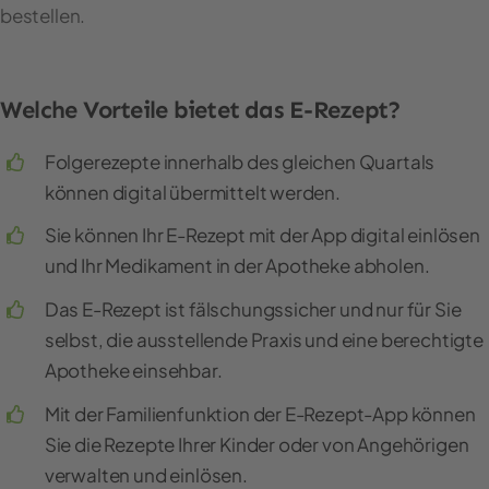
bestellen.
Welche Vorteile bietet das E-Rezept?
Folgerezepte innerhalb des gleichen Quartals
können digital übermittelt werden.
Sie können Ihr E-Rezept mit der App digital einlösen
und Ihr Medikament in der Apotheke abholen.
Das E-Rezept ist fälschungssicher und nur für Sie
selbst, die ausstellende Praxis und eine berechtigte
Apotheke einsehbar.
Mit der Familienfunktion der E-Rezept-App können
Sie die Rezepte Ihrer Kinder oder von Angehörigen
verwalten und einlösen.