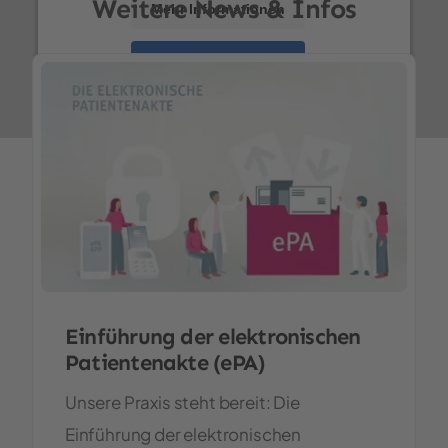
Weitere News & Infos
Mehr Informationen
Akzeptieren
powered by
Usercentrics Consent Management
Platform
&
eRecht24
Einführung der elektronischen
Patientenakte (ePA)
Unsere Praxis steht bereit: Die
Einführung der elektronischen